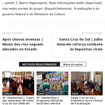
– prédio 2, Bairro Higienópolis. Mais informações estão disponíveis
nas redes sociais do grupo: @quartchetomusic. A realização é do
governo federal e do Ministério da Cultura.
Artigo anterior
Próximo artigo
Após chuvas intensas |
Santa Cruz do Sul | Julho
Níveis dos rios seguem
Amarelo reforça combate
elevados no Estado
às hepatites virais
ARTIGOS RELACIONADOS
Mais do autor
Cultura
Geral
Geral
41ª Oktoberfest | Trajes
41ª Oktoberfest |
Santa Cruz do Sul |
das soberanas de Santa
Programa Oficial de
Prefeitura recria Central
Cruz do Sul celebram
Excursões oferece
de Fiscalização