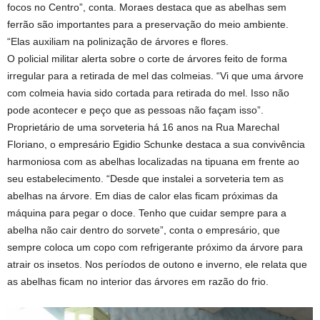
focos no Centro”, conta. Moraes destaca que as abelhas sem
ferrão são importantes para a preservação do meio ambiente.
“Elas auxiliam na polinização de árvores e flores.
O policial militar alerta sobre o corte de árvores feito de forma
irregular para a retirada de mel das colmeias. “Vi que uma árvore
com colmeia havia sido cortada para retirada do mel. Isso não
pode acontecer e peço que as pessoas não façam isso”.
Proprietário de uma sorveteria há 16 anos na Rua Marechal
Floriano, o empresário Egidio Schunke destaca a sua convivência
harmoniosa com as abelhas localizadas na tipuana em frente ao
seu estabelecimento. “Desde que instalei a sorveteria tem as
abelhas na árvore. Em dias de calor elas ficam próximas da
máquina para pegar o doce. Tenho que cuidar sempre para a
abelha não cair dentro do sorvete”, conta o empresário, que
sempre coloca um copo com refrigerante próximo da árvore para
atrair os insetos. Nos períodos de outono e inverno, ele relata que
as abelhas ficam no interior das árvores em razão do frio.