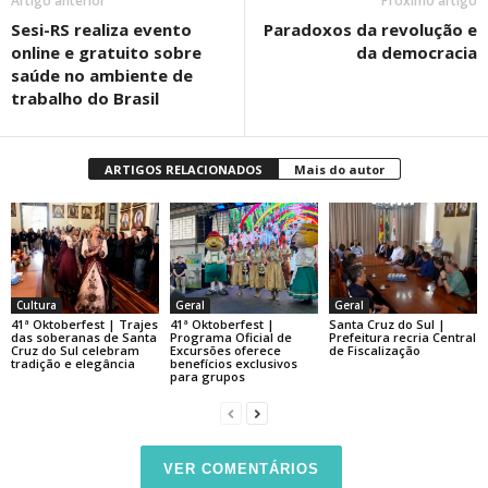
Artigo anterior
Próximo artigo
Sesi-RS realiza evento
Paradoxos da revolução e
online e gratuito sobre
da democracia
saúde no ambiente de
trabalho do Brasil
ARTIGOS RELACIONADOS
Mais do autor
Cultura
Geral
Geral
41ª Oktoberfest | Trajes
41ª Oktoberfest |
Santa Cruz do Sul |
das soberanas de Santa
Programa Oficial de
Prefeitura recria Central
Cruz do Sul celebram
Excursões oferece
de Fiscalização
tradição e elegância
benefícios exclusivos
para grupos
VER COMENTÁRIOS