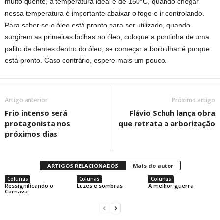
muito quente, a temperatura ideal é de 150°C, quando chegar
nessa temperatura é importante abaixar o fogo e ir controlando.
Para saber se o óleo está pronto para ser utilizado, quando
surgirem as primeiras bolhas no óleo, coloque a pontinha de uma
palito de dentes dentro do óleo, se começar a borbulhar é porque
está pronto. Caso contrário, espere mais um pouco.
Artigo anterior
Próximo artigo
Frio intenso será
Flávio Schuh lança obra
protagonista nos
que retrata a arborização
próximos dias
ARTIGOS RELACIONADOS
Mais do autor
Colunas
Colunas
Colunas
Ressignificando o
Luzes e sombras
A melhor guerra
Carnaval