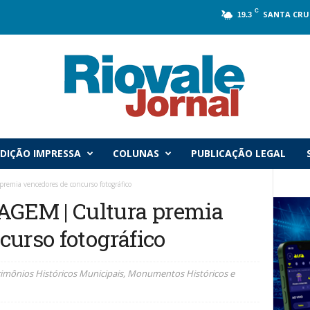
C
SANTA CRU
19.3
DIÇÃO IMPRESSA
COLUNAS
PUBLICAÇÃO LEGAL
mia vencedores de concurso fotográfico
GEM | Cultura premia
curso fotográfico
trimônios Históricos Municipais, Monumentos Históricos e