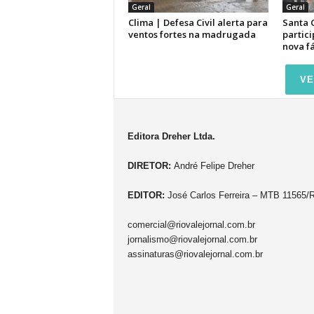
Geral
Geral
Clima | Defesa Civil alerta para
Santa 
ventos fortes na madrugada
partici
nova f
VE
Editora Dreher Ltda.
DIRETOR:
André Felipe Dreher
EDITOR:
José Carlos Ferreira – MTB 11565/
comercial@riovalejornal.com.br
jornalismo@riovalejornal.com.br
assinaturas@riovalejornal.com.br