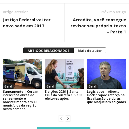
Artigo anterior
Próximo artigo
Justiça Federal vai ter
Acredite, você consegue
nova sede em 2013
revisar seu próprio texto
– Parte 1
ARTIGOS RELACIONADOS
Mais do autor
Geral
Geral
Geral
Saneamento | Corsan
Eleições 2026 | Santa
Legislativo | Alberto
intensifica obras de
Cruz do Sul tem 105.100
Heck propõe reforço na
saneamento e
eleitores aptos
fiscalização de obras
abastecimento em 13
que bloqueiam calçadas
municípios da região
nesta semana