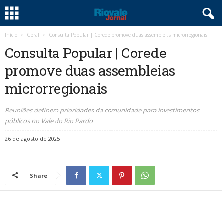
Início
Geral
Consulta Popular | Corede promove duas assembleias microrregionais
Consulta Popular | Corede
promove duas assembleias
microrregionais
Reuniões definem prioridades da comunidade para investimentos
públicos no Vale do Rio Pardo
26 de agosto de 2025
Share