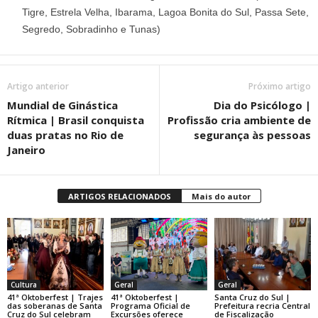
Tigre, Estrela Velha, Ibarama, Lagoa Bonita do Sul, Passa Sete,
Segredo, Sobradinho e Tunas)
Artigo anterior
Próximo artigo
Mundial de Ginástica
Dia do Psicólogo |
Rítmica | Brasil conquista
Profissão cria ambiente de
duas pratas no Rio de
segurança às pessoas
Janeiro
ARTIGOS RELACIONADOS
Mais do autor
Cultura
Geral
Geral
41ª Oktoberfest | Trajes
41ª Oktoberfest |
Santa Cruz do Sul |
das soberanas de Santa
Programa Oficial de
Prefeitura recria Central
Cruz do Sul celebram
Excursões oferece
de Fiscalização