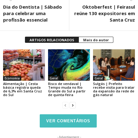
Dia do Dentista | Sábado
Oktoberfest | Feirasul
para celebrar uma
reúne 130 expositores em
profissão essencial
Santa Cruz
ARTIGOS RELACIONADOS
Mais do autor
Economia
Geral
Geral
Alimentação | Cesta
Risco de vendaval |
Sulgás | Prefeito
básica registra queda
Tempo muda no Rio
recebe visita para tratar
de 6,3% em Santa Cruz
Grande do Sul a partir
da expansão da rede de
do Sul
de quinta-feira
gás natural
VER COMENTÁRIOS
- Advertisement -