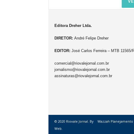
VE
Editora Dreher Ltda.
DIRETOR:
André Felipe Dreher
EDITOR:
José Carlos Ferreira – MTB 11565/
comercial@riovalejornal.com.br
jornalismo@riovalejornal.com.br
assinaturas@riovalejornal.com.br
© 2020 Riovale Jornal. By
Wazzah Planejamento
Web.