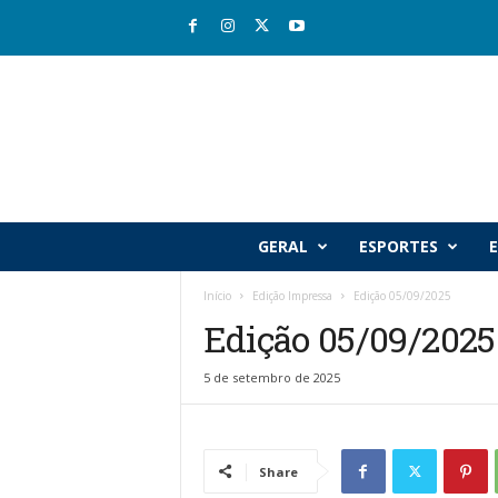
R
GERAL
ESPORTES
E
i
o
Início
Edição Impressa
Edição 05/09/2025
v
Edição 05/09/2025
a
l
e
5 de setembro de 2025
J
o
r
n
Share
a