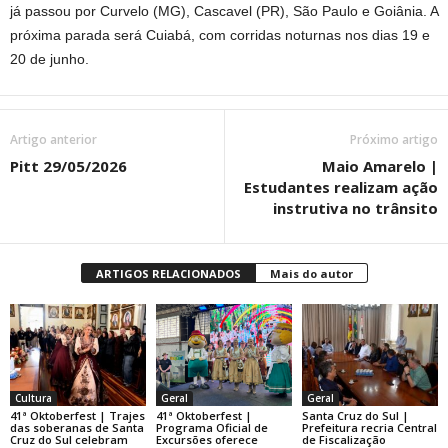
já passou por Curvelo (MG), Cascavel (PR), São Paulo e Goiânia. A
próxima parada será Cuiabá, com corridas noturnas nos dias 19 e
20 de junho.
Artigo anterior
Próximo artigo
Pitt 29/05/2026
Maio Amarelo |
Estudantes realizam ação
instrutiva no trânsito
ARTIGOS RELACIONADOS
Mais do autor
Cultura
Geral
Geral
41ª Oktoberfest | Trajes
41ª Oktoberfest |
Santa Cruz do Sul |
das soberanas de Santa
Programa Oficial de
Prefeitura recria Central
Cruz do Sul celebram
Excursões oferece
de Fiscalização