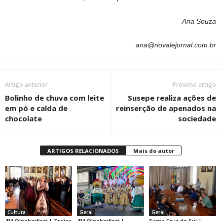
Ana Souza
ana@riovalejornal.com.br
Artigo anterior
Próximo artigo
Bolinho de chuva com leite
Susepe realiza ações de
em pó e calda de
reinserção de apenados na
chocolate
sociedade
ARTIGOS RELACIONADOS
Mais do autor
Cultura
Geral
Geral
41ª Oktoberfest | Trajes
41ª Oktoberfest |
Santa Cruz do Sul |