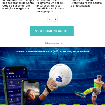
das soberanas de Santa
Programa Oficial de
Prefeitura recria Central
Cruz do Sul celebram
Excursões oferece
de Fiscalização
tradição e elegância
benefícios exclusivos
para grupos
VER COMENTÁRIOS
- Advertisement -