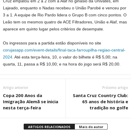
Cruz empatou em 2 a 2 com a Alaf no ginásio da Univates, em
Lajeado, enquanto o Nadas recebeu o União Parobé e venceu por
3 a 1. A equipe de Rio Pardo lidera o Grupo B com cinco pontos. O
Leão tem os mesmos quatro de ACE Filtradores, União e Alaf, mas
aparece em quinto lugar pelos critérios de desempate.
Os ingressos para a partida estão disponíveis no site
corujasapp.com/event-details/final-taca-farroupilha-regiao-central-
2024
. Até esta terça-feira, 10, o valor do bilhete é R$ 5,00; na
quarta, 11, passa a R$ 10,00; e na hora do jogo será R$ 20,00.
Artigo anterior
Próximo artigo
Copa 200 Anos da
Santa Cruz Country Club:
Imigração Alemã se inicia
65 anos de história e
nesta terça-feira
tradição no golfe
ARTIGOS RELACIONADOS
Mais do autor