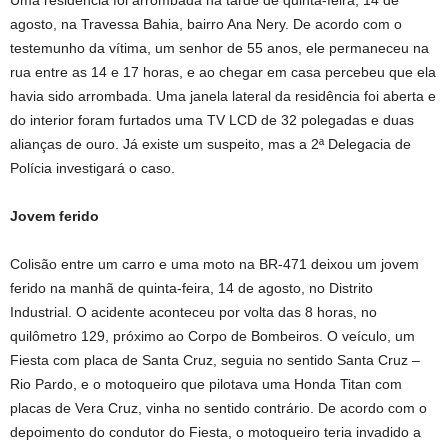
Uma residência foi arrombada na tarde de quinta-feira, 14 de
agosto, na Travessa Bahia, bairro Ana Nery. De acordo com o
testemunho da vítima, um senhor de 55 anos, ele permaneceu na
rua entre as 14 e 17 horas, e ao chegar em casa percebeu que ela
havia sido arrombada. Uma janela lateral da residência foi aberta e
do interior foram furtados uma TV LCD de 32 polegadas e duas
alianças de ouro. Já existe um suspeito, mas a 2ª Delegacia de
Polícia investigará o caso.
Jovem ferido
Colisão entre um carro e uma moto na BR-471 deixou um jovem
ferido na manhã de quinta-feira, 14 de agosto, no Distrito
Industrial. O acidente aconteceu por volta das 8 horas, no
quilômetro 129, próximo ao Corpo de Bombeiros. O veículo, um
Fiesta com placa de Santa Cruz, seguia no sentido Santa Cruz –
Rio Pardo, e o motoqueiro que pilotava uma Honda Titan com
placas de Vera Cruz, vinha no sentido contrário. De acordo com o
depoimento do condutor do Fiesta, o motoqueiro teria invadido a