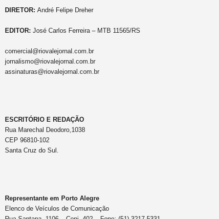
DIRETOR:
André Felipe Dreher
EDITOR:
José Carlos Ferreira – MTB 11565/RS
comercial@riovalejornal.com.br
jornalismo@riovalejornal.com.br
assinaturas@riovalejornal.com.br
ESCRITÓRIO E REDAÇÃO
Rua Marechal Deodoro,1038
CEP 96810-102
Santa Cruz do Sul.
Representante em Porto Alegre
Elenco de Veículos de Comunicação
Rua Santana, 1106 – Conj. 402 – Fone: (51) 3217.5331