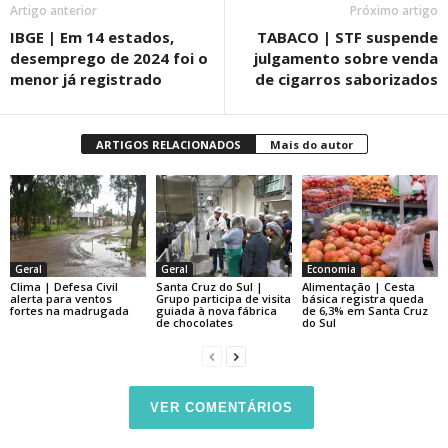
Artigo anterior
Próximo artigo
IBGE | Em 14 estados,
TABACO | STF suspende
desemprego de 2024 foi o
julgamento sobre venda
menor já registrado
de cigarros saborizados
ARTIGOS RELACIONADOS
Mais do autor
Geral
Geral
Economia
Clima | Defesa Civil
Santa Cruz do Sul |
Alimentação | Cesta
alerta para ventos
Grupo participa de visita
básica registra queda
fortes na madrugada
guiada à nova fábrica
de 6,3% em Santa Cruz
de chocolates
do Sul
VER COMENTÁRIOS