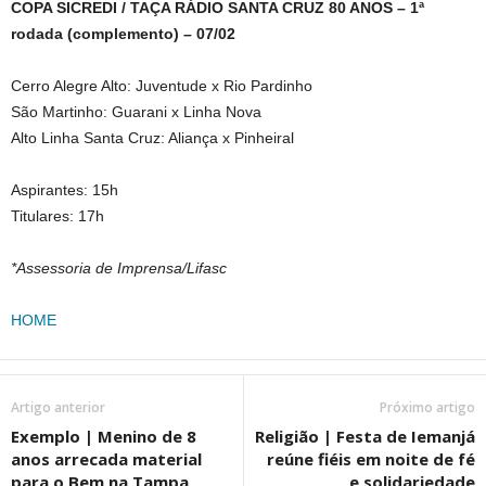
COPA SICREDI / TAÇA RÁDIO SANTA CRUZ 80 ANOS – 1ª
rodada (complemento) – 07/02
Cerro Alegre Alto: Juventude x Rio Pardinho
São Martinho: Guarani x Linha Nova
Alto Linha Santa Cruz: Aliança x Pinheiral
Aspirantes: 15h
Titulares: 17h
*Assessoria de Imprensa/Lifasc
HOME
Artigo anterior
Próximo artigo
Exemplo | Menino de 8
Religião | Festa de Iemanjá
anos arrecada material
reúne fiéis em noite de fé
para o Bem na Tampa
e solidariedade