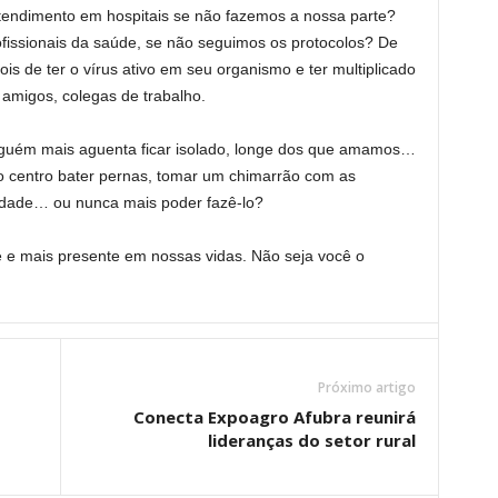
tendimento em hospitais se não fazemos a nossa parte?
rofissionais da saúde, se não seguimos os protocolos? De
ois de ter o vírus ativo em seu organismo e ter multiplicado
 amigos, colegas de trabalho.
guém mais aguenta ficar isolado, longe dos que amamos…
 ao centro bater pernas, tomar um chimarrão com as
cidade… ou nunca mais poder fazê-lo?
te e mais presente em nossas vidas. Não seja você o
Próximo artigo
Conecta Expoagro Afubra reunirá
lideranças do setor rural