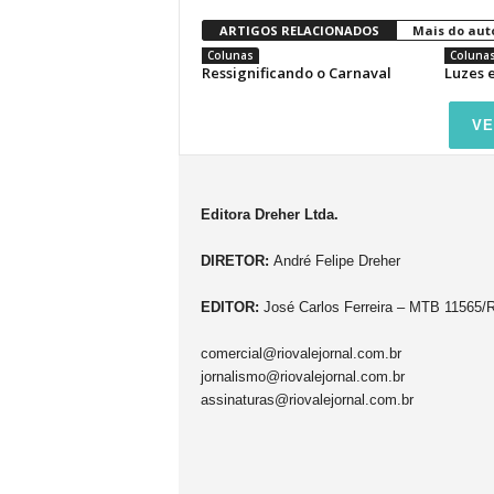
ARTIGOS RELACIONADOS
Mais do aut
Colunas
Coluna
Ressignificando o Carnaval
Luzes 
VE
Editora Dreher Ltda.
DIRETOR:
André Felipe Dreher
EDITOR:
José Carlos Ferreira – MTB 11565/
comercial@riovalejornal.com.br
jornalismo@riovalejornal.com.br
assinaturas@riovalejornal.com.br