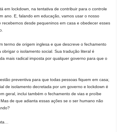
á em lockdown, na tentativa de contribuir para o controle
um ano. E, falando em educação, vamos usar o nosso
que recebemos desde pequeninos em casa e obedecer esses
o.
m termo de origem inglesa e que descreve o fechamento
brigar o isolamento social. Sua tradução literal é
ida mais radical imposta por qualquer governo para que o
ugestão preventiva para que todas pessoas fiquem em casa;
al de isolamento decretada por um governo e lockdown é
em geral, inclui também o fechamento de vias e proíbe
. Mas de que adianta essas ações se o ser humano não
ando?
uta…