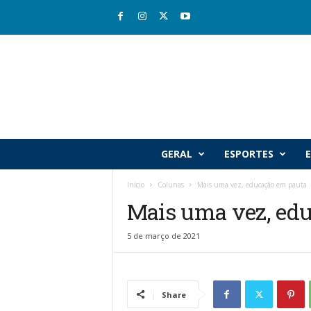
R
GERAL
ESPORTES
E
i
o
Início
Colunas
Mais uma vez, educação em pauta
v
Mais uma vez, ed
a
l
e
5 de março de 2021
J
o
r
n
Share
a