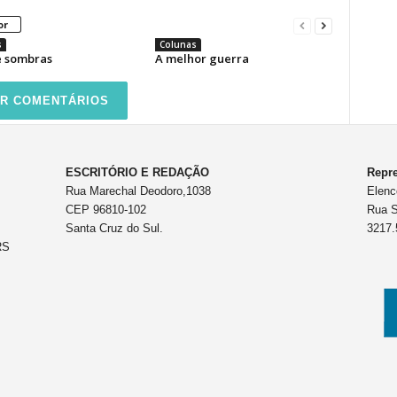
or
s
Colunas
e sombras
A melhor guerra
R COMENTÁRIOS
ESCRITÓRIO E REDAÇÃO
Repre
Rua Marechal Deodoro,1038
Elenc
CEP 96810-102
Rua S
Santa Cruz do Sul.
3217.
RS