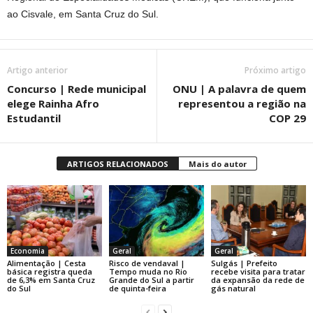
ao Cisvale, em Santa Cruz do Sul.
Artigo anterior
Próximo artigo
Concurso | Rede municipal
ONU | A palavra de quem
elege Rainha Afro
representou a região na
Estudantil
COP 29
ARTIGOS RELACIONADOS
Mais do autor
Economia
Geral
Geral
Alimentação | Cesta
Risco de vendaval |
Sulgás | Prefeito
básica registra queda
Tempo muda no Rio
recebe visita para tratar
de 6,3% em Santa Cruz
Grande do Sul a partir
da expansão da rede de
do Sul
de quinta-feira
gás natural