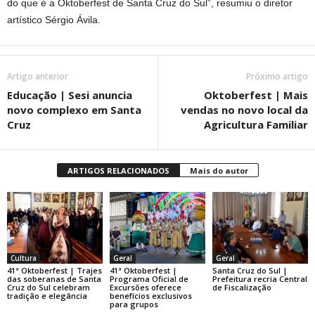
do que é a Oktoberfest de Santa Cruz do Sul”, resumiu o diretor
artístico Sérgio Ávila.
Artigo anterior
Próximo artigo
Educação | Sesi anuncia
Oktoberfest | Mais
novo complexo em Santa
vendas no novo local da
Cruz
Agricultura Familiar
ARTIGOS RELACIONADOS
Mais do autor
Cultura
Geral
Geral
41ª Oktoberfest | Trajes
41ª Oktoberfest |
Santa Cruz do Sul |
das soberanas de Santa
Programa Oficial de
Prefeitura recria Central
Cruz do Sul celebram
Excursões oferece
de Fiscalização
tradição e elegância
benefícios exclusivos
para grupos