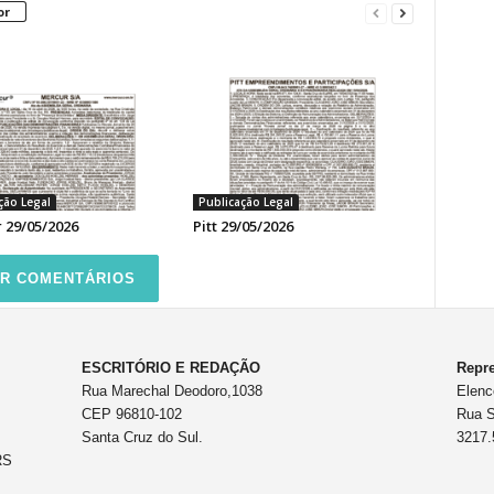
or
ção Legal
Publicação Legal
 29/05/2026
Pitt 29/05/2026
R COMENTÁRIOS
ESCRITÓRIO E REDAÇÃO
Repre
Rua Marechal Deodoro,1038
Elenc
CEP 96810-102
Rua S
Santa Cruz do Sul.
3217.
RS