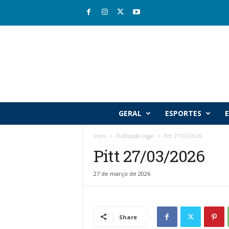
R
GERAL
ESPORTES
E
i
o
Início
Publicação Legal
Pitt 27/03/2026
v
Pitt 27/03/2026
a
l
e
27 de março de 2026
J
o
r
n
Share
a