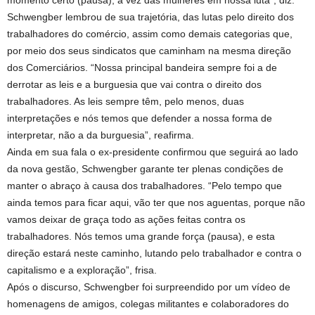
momento certo (pausa), a vez das mulheres em nossa luta”, diz.
Schwengber lembrou de sua trajetória, das lutas pelo direito dos
trabalhadores do comércio, assim como demais categorias que,
por meio dos seus sindicatos que caminham na mesma direção
dos Comerciários. “Nossa principal bandeira sempre foi a de
derrotar as leis e a burguesia que vai contra o direito dos
trabalhadores. As leis sempre têm, pelo menos, duas
interpretações e nós temos que defender a nossa forma de
interpretar, não a da burguesia”, reafirma.
Ainda em sua fala o ex-presidente confirmou que seguirá ao lado
da nova gestão, Schwengber garante ter plenas condições de
manter o abraço à causa dos trabalhadores. “Pelo tempo que
ainda temos para ficar aqui, vão ter que nos aguentas, porque não
vamos deixar de graça todo as ações feitas contra os
trabalhadores. Nós temos uma grande força (pausa), e esta
direção estará neste caminho, lutando pelo trabalhador e contra o
capitalismo e a exploração”, frisa.
Após o discurso, Schwengber foi surpreendido por um vídeo de
homenagens de amigos, colegas militantes e colaboradores do