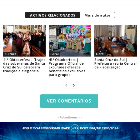
ARTIGOS RELACIONADOS
Mais do autor
Cultura
Geral
Geral
41ª Oktoberfest | Trajes
41ª Oktoberfest |
Santa Cruz do Sul |
das soberanas de Santa
Programa Oficial de
Prefeitura recria Central
Cruz do Sul celebram
Excursões oferece
de Fiscalização
tradição e elegância
benefícios exclusivos
para grupos
VER COMENTÁRIOS
- Advertisement -