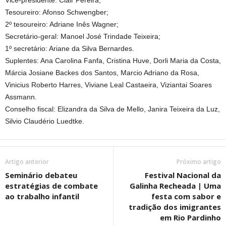
Vice-presidente: Clair Pereira;
Tesoureiro: Afonso Schwengber;
2º tesoureiro: Adriane Inês Wagner;
Secretário-geral: Manoel José Trindade Teixeira;
1º secretário: Ariane da Silva Bernardes.
Suplentes: Ana Carolina Fanfa, Cristina Huve, Dorli Maria da Costa,
Márcia Josiane Backes dos Santos, Marcio Adriano da Rosa,
Vinicius Roberto Harres, Viviane Leal Castaeira, Viziantai Soares
Assmann.
Conselho fiscal: Elizandra da Silva de Mello, Janira Teixeira da Luz,
Silvio Claudério Luedtke.
Artigo anterior
Próximo artigo
Seminário debateu
Festival Nacional da
estratégias de combate
Galinha Recheada | Uma
ao trabalho infantil
festa com sabor e
tradição dos imigrantes
em Rio Pardinho