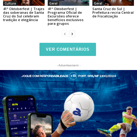
Cultura
Geral
Geral
41ª Oktoberfest | Trajes
41ª Oktoberfest |
Santa Cruz do Sul |
das soberanas de Santa
Programa Oficial de
Prefeitura recria Central
Cruz do Sul celebram
Excursões oferece
de Fiscalização
tradição e elegância
benefícios exclusivos
para grupos
VER COMENTÁRIOS
- Advertisement -