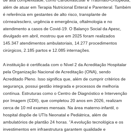
de alta complexidade, como Cardiovascular e Traumato-Ortopedia,
além de atuar em Terapia Nutricional Enteral e Parenteral. Também
é referência em gestantes de alto risco, transplante de
córnea/esclero, urgência e emergência, oftalmologia e no
atendimento a casos de Covid-19. O Balanço Social da Apesc,
divulgado em abril, mostrou que em 2025 foram realizados
145.347 atendimentos ambulatoriais, 14.277 procedimentos
cirúrgicos, 2.185 partos e 12.085 internações.
A instituição é certificada com o Nível 2 da Acreditação Hospitalar
pela Organização Nacional de Acreditação (ONA), sendo
Acreditado Pleno. Isso significa que, além de cumprir critérios de
segurança, possui gestão integrada e processos de melhoria
contínua. Estruturas como o Centro de Diagnóstico e Intervenção
por Imagem (CDII), que completou 20 anos em 2026, realizam
cerca de 10 mil exames mensais. Na área materno-infantil, o
hospital dispõe de UTIs Neonatal e Pediátrica, além de
ambulatórios de plantão 24 horas. “A evolução tecnológica e os
investimentos em infraestrutura garantem qualidade e