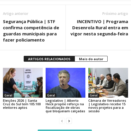
Artigo anterior
Próximo artigo
Segurança Pública | STF
INCENTIVO | Programa
confirma competência de
Desenrola Rural entra em
guardas municipais para
vigor nesta segunda-feira
fazer policiamento
ARTIGOS RELACIONADOS
Mais do autor
Geral
Geral
Geral
Eleições 2026 | Santa
Legislativo | Alberto
Câmara de Vereadores
Cruz do Sul tem 105.100
Heck propõe reforço na
| Legislativo recebe 15
eleitores aptos
fiscalização de obras
novos projetos para a
que bloqueiam calçadas
sessão