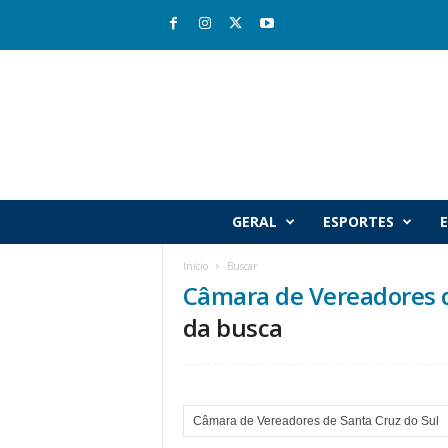
R
GERAL
ESPORTES
E
i
o
Início
Buscar
v
Câmara de Vereadores d
a
l
da busca
e
J
o
r
n
a