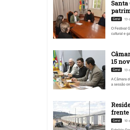
Santa 
patrim
Geral
13 
O Festival 
cultural e g
Câmara
15 nov
Geral
13 
A Câmara de
a sessão ord
Reside
frente
Geral
10 
Fabrício
Gou