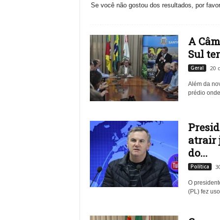
Se você não gostou dos resultados, por favor
l
A Câma
Sul te
Geral
20 
Além da nova
prédio onde
Presid
atrair
do...
Política
3
O president
(PL) fez uso