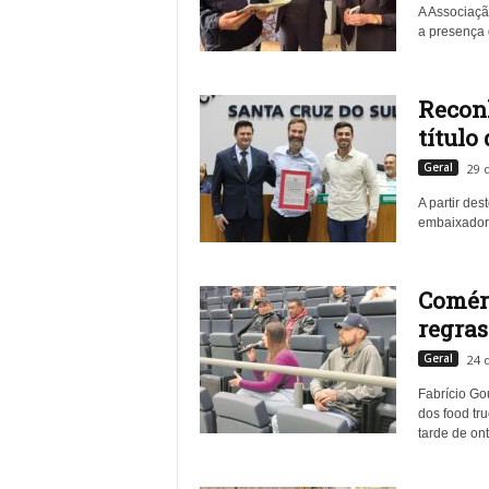
A Associaçã
a presença d
Recon
título
Geral
29 
A partir de
embaixador 
Comérc
regras
Geral
24 
Fabrício
Gou
dos food tr
tarde de on