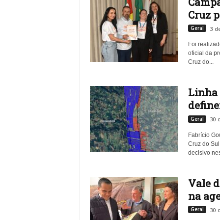
Campan
Cruz p
Geral
3 d
Foi realiza
oficial da 
Cruz do...
Linha 
defin
Geral
30 
Fabrício
Gou
Cruz do Sul
decisivo nest
Vale d
na age
Geral
30 