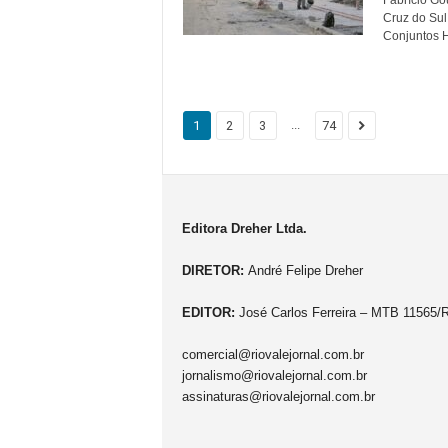
Cruz do Sul
Conjuntos H
...
1
2
3
74
Editora Dreher Ltda.
DIRETOR:
André Felipe Dreher
EDITOR:
José Carlos Ferreira – MTB 11565/
comercial@riovalejornal.com.br
jornalismo@riovalejornal.com.br
assinaturas@riovalejornal.com.br