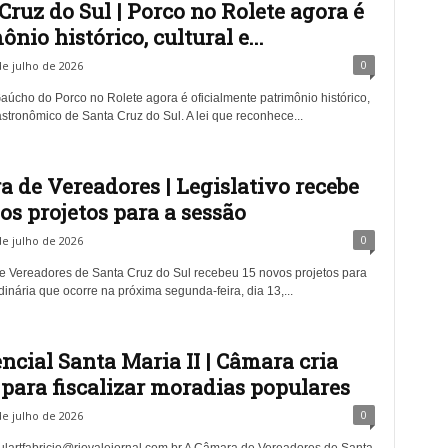
Cruz do Sul | Porco no Rolete agora é
ônio histórico, cultural e...
0
de julho de 2026
Gaúcho do Porco no Rolete agora é oficialmente patrimônio histórico,
astronômico de Santa Cruz do Sul. A lei que reconhece...
 de Vereadores | Legislativo recebe
os projetos para a sessão
0
de julho de 2026
 Vereadores de Santa Cruz do Sul recebeu 15 novos projetos para
inária que ocorre na próxima segunda-feira, dia 13,...
ncial Santa Maria II | Câmara cria
 para fiscalizar moradias populares
0
de julho de 2026
lartfabricio@riovalejornal.com.br
A Câmara de Vereadores de Santa