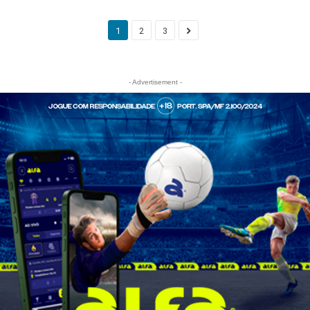
1
2
3
- Advertisement -