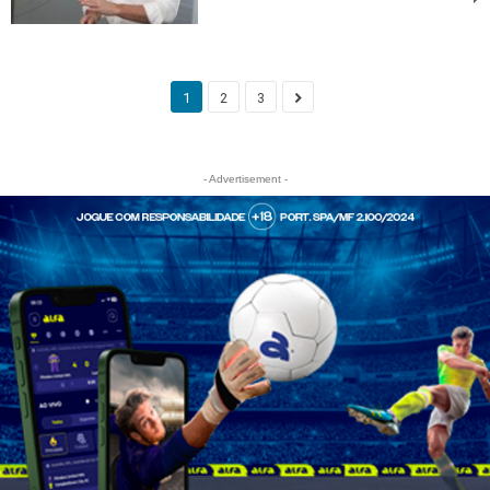
1
2
3
- Advertisement -