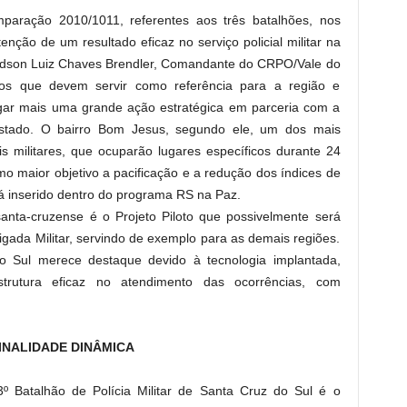
paração 2010/1011, referentes aos três batalhões, nos
enção de um resultado eficaz no serviço policial militar na
 Edson Luiz Chaves Brendler, Comandante do CRPO/Vale do
tos que devem servir como referência para a região e
gar mais uma grande ação estratégica em parceria com a
Estado. O bairro Bom Jesus, segundo ele, um dos mais
is militares, que ocuparão lugares específicos durante 24
mo maior objetivo a pacificação e a redução dos índices de
tá inserido dentro do programa RS na Paz.
anta-cruzense é o Projeto Piloto que possivelmente será
gada Militar, servindo de exemplo para as demais regiões.
 Sul merece destaque devido à tecnologia implantada,
trutura eficaz no atendimento das ocorrências, com
INALIDADE DINÂMICA
Batalhão de Polícia Militar de Santa Cruz do Sul é o