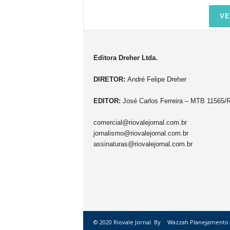
VE
Editora Dreher Ltda.
DIRETOR:
André Felipe Dreher
EDITOR:
José Carlos Ferreira – MTB 11565/
comercial@riovalejornal.com.br
jornalismo@riovalejornal.com.br
assinaturas@riovalejornal.com.br
© 2020 Riovale Jornal. By
Wazzah Planejamento