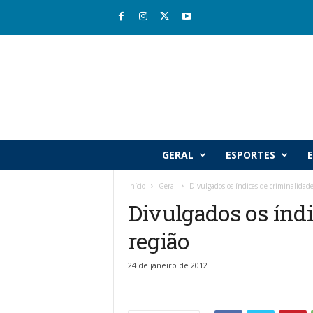
R
GERAL
ESPORTES
E
i
o
Início
Geral
Divulgados os índices de criminalidade
v
Divulgados os índ
a
l
região
e
J
o
24 de janeiro de 2012
r
n
a