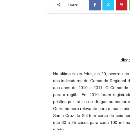
l
Share
dieg
Na última sexta-feira, dia 20, ocorreu n
dos indicadores do Comando Regional de
aos anos de 2010 e 2011. O Comando Re
para a região. Em 2010 foram registra
prisões por tráfico de drogas aumentar
Outro número relevante para o município 
Santa Cruz do Sul tem cerca de seis ho
que 30 a 35 casos para cada 100 mil hab
média.