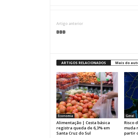
Artigo anterior
BBB
ARTIGOS RELACIONADOS
Mais do aut
Economia
Geral
Alimentação | Cesta básica
Risco 
registra queda de 6,3% em
muda n
Santa Cruz do Sul
partir 