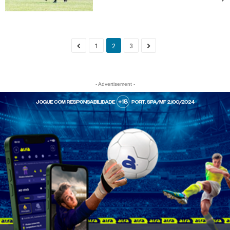
1
2
3
- Advertisement -