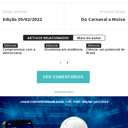
Artigo anterior
Próximo artigo
Edição 05/02/2022
Do Carnaval a Moïse
ARTIGOS RELACIONADOS
Mais do autor
Editorial
Editorial
Editorial
Compromisso com a
Dicotomia em evidência
Ciência: um potencial do
democracia
Brasil
VER COMENTÁRIOS
- Advertisement -