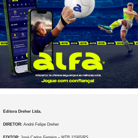
Editora Dreher Ltda.
DIRETOR:
André Felipe Dreher
EDITOR:
José Carlos Ferreira – MTB 11565/RS