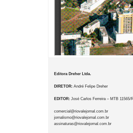
Editora Dreher Ltda.
DIRETOR:
André Felipe Dreher
EDITOR:
José Carlos Ferreira – MTB 11565/
comercial@riovalejornal.com.br
jornalismo@riovalejornal.com.br
assinaturas@riovalejornal.com.br