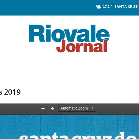
C
SANTA CRUZ 
17.2
s 2019