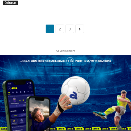
Colunas
1
2
3
- Advertisement -