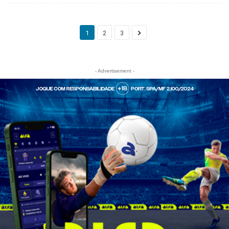
1
2
3
- Advertisement -