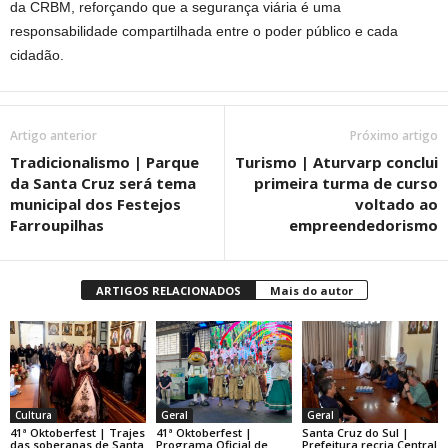
da CRBM, reforçando que a segurança viária é uma
responsabilidade compartilhada entre o poder público e cada
cidadão.
Artigo anterior
Próximo artigo
Tradicionalismo | Parque
Turismo | Aturvarp conclui
da Santa Cruz será tema
primeira turma de curso
municipal dos Festejos
voltado ao
Farroupilhas
empreendedorismo
ARTIGOS RELACIONADOS
Mais do autor
Cultura
Geral
Geral
41ª Oktoberfest | Trajes
41ª Oktoberfest |
Santa Cruz do Sul |
das soberanas de Santa
Programa Oficial de
Prefeitura recria Central