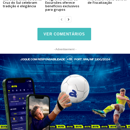
Cruz do Sul celebram
Excursões oferece
de Fiscalização
tradição e elegância
benefícios exclusivos
para grupos
VER COMENTÁRIOS
- Advertisement -