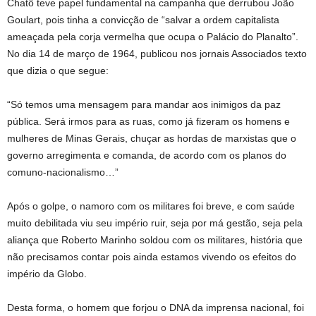
Chatô teve papel fundamental na campanha que derrubou João
Goulart, pois tinha a convicção de “salvar a ordem capitalista
ameaçada pela corja vermelha que ocupa o Palácio do Planalto”.
No dia 14 de março de 1964, publicou nos jornais Associados texto
que dizia o que segue:
“Só temos uma mensagem para mandar aos inimigos da paz
pública. Será irmos para as ruas, como já fizeram os homens e
mulheres de Minas Gerais, chuçar as hordas de marxistas que o
governo arregimenta e comanda, de acordo com os planos do
comuno-nacionalismo…”
Após o golpe, o namoro com os militares foi breve, e com saúde
muito debilitada viu seu império ruir, seja por má gestão, seja pela
aliança que Roberto Marinho soldou com os militares, história que
não precisamos contar pois ainda estamos vivendo os efeitos do
império da Globo.
Desta forma, o homem que forjou o DNA da imprensa nacional, foi