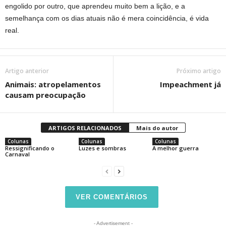
engolido por outro, que aprendeu muito bem a lição, e a
semelhança com os dias atuais não é mera coincidência, é vida
real.
Artigo anterior
Próximo artigo
Animais: atropelamentos
Impeachment já
causam preocupação
ARTIGOS RELACIONADOS
Mais do autor
Colunas
Colunas
Colunas
Ressignificando o
Luzes e sombras
A melhor guerra
Carnaval
VER COMENTÁRIOS
- Advertisement -