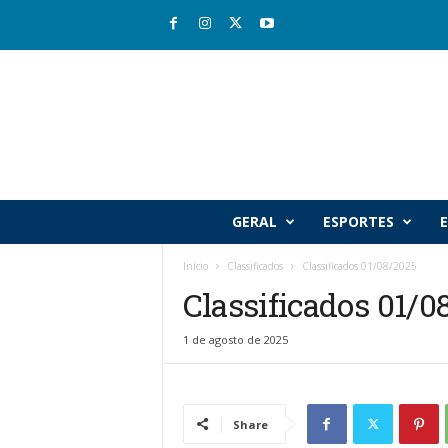
R
GERAL
ESPORTES
E
i
o
Início
Classificados
Classificados 01/08/2025
v
Classificados 01/0
a
l
e
1 de agosto de 2025
J
o
r
n
Share
a