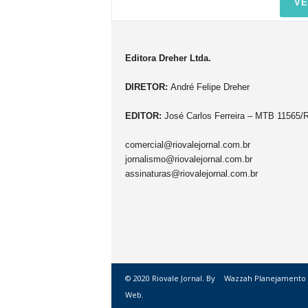
VE
Editora Dreher Ltda.
DIRETOR:
André Felipe Dreher
EDITOR:
José Carlos Ferreira – MTB 11565/
comercial@riovalejornal.com.br
jornalismo@riovalejornal.com.br
assinaturas@riovalejornal.com.br
© 2020 Riovale Jornal. By
Wazzah Planejamento
Web.