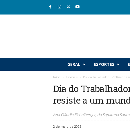
R
GERAL
ESPORTES
E
i
o
Início
Especiais
Dia do Trabalhador | Profissão de
v
Dia do Trabalhador
a
l
resiste a um mun
e
J
o
Ana Cláudia Eichelberger, da Sapataria Santa
r
n
2 de maio de 2025
a