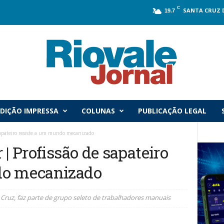
C
SANTA CRUZ 
19.7
DIÇÃO IMPRESSA
COLUNAS
PUBLICAÇÃO LEGAL
 sapateiro resiste a um mundo mecanizado
 | Profissão de sapateiro
do mecanizado
 Cruz, faz parte de grupo seleto de trabalhadores manuais