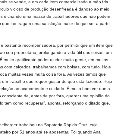
mais se vende, e em cada item comercializado a mão fria
írculo vicioso de produção desenfreada é danoso ao meio
os e criando uma massa de trabalhadores que não podem
ho que lhe tragam uma satisfação maior do que ser a parte
o é bastante recompensadora, por permitir que um item que
 ao seu proprietário, prolongando a vida útil das coisas, um
É muito gratificante poder ajudar muita gente, em muitas
as com calçados, trabalhamos com bolsas, com tudo. Hoje
oloca muitas vezes muita coisa fora. Às vezes temos que
É um trabalho que requer gostar do que está fazendo. Hoje
 relação ao acabamento e cuidado. É muito bom ver que a
 consciente de, antes de por fora, querer uma opinião do
ilo tem como recuperar”, aponta, reforçando o ditado que,
helberger trabalhou na Sapataria Rápida Cruz, cujo
ateiro por 51 anos até se aposentar. Foi quando Ana