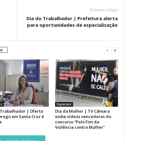
Próximo artigo
Dia do Trabalhador | Prefeitura alerta
para oportunidades de especialização
or
is
Especiais
 Trabalhador | Oferta
Dia da Mulher | TV Câmara
rego em Santa Cruz é
exibe vídeos vencedores do
a
concurso “Pelo Fim da
Violência contra Mulher”