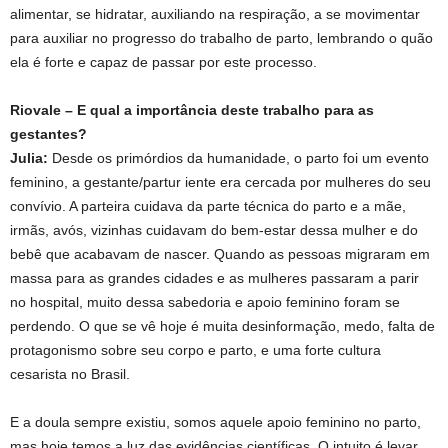
alimentar, se hidratar, auxiliando na respiração, a se movimentar
para auxiliar no progresso do trabalho de parto, lembrando o quão
ela é forte e capaz de passar por este processo.
Riovale – E qual a importância deste trabalho para as
gestantes?
Julia:
Desde os primórdios da humanidade, o parto foi um evento
feminino, a gestante/partur iente era cercada por mulheres do seu
convívio. A parteira cuidava da parte técnica do parto e a mãe,
irmãs, avós, vizinhas cuidavam do bem-estar dessa mulher e do
bebê que acabavam de nascer. Quando as pessoas migraram em
massa para as grandes cidades e as mulheres passaram a parir
no hospital, muito dessa sabedoria e apoio feminino foram se
perdendo. O que se vê hoje é muita desinformação, medo, falta de
protagonismo sobre seu corpo e parto, e uma forte cultura
cesarista no Brasil.
E a doula sempre existiu, somos aquele apoio feminino no parto,
mas hoje temos a luz das evidências científicas. O intuito é levar