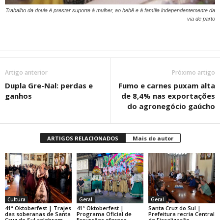
Trabalho da doula é prestar suporte à mulher, ao bebê e à família independentemente da
via de parto
Artigo anterior
Próximo artigo
Dupla Gre-Nal: perdas e
Fumo e carnes puxam alta
ganhos
de 8,4% nas exportações
do agronegócio gaúcho
ARTIGOS RELACIONADOS
Mais do autor
Cultura
Geral
Geral
41ª Oktoberfest | Trajes
41ª Oktoberfest |
Santa Cruz do Sul |
das soberanas de Santa
Programa Oficial de
Prefeitura recria Central
Cruz do Sul celebram
Excursões oferece
de Fiscalização