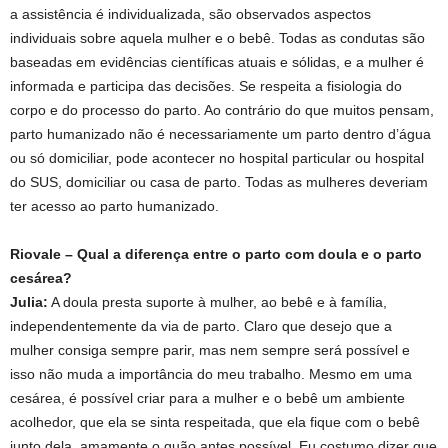
a assistência é individualizada, são observados aspectos
individuais sobre aquela mulher e o bebê. Todas as condutas são
baseadas em evidências científicas atuais e sólidas, e a mulher é
informada e participa das decisões. Se respeita a fisiologia do
corpo e do processo do parto. Ao contrário do que muitos pensam,
parto humanizado não é necessariamente um parto dentro d’água
ou só domiciliar, pode acontecer no hospital particular ou hospital
do SUS, domiciliar ou casa de parto. Todas as mulheres deveriam
ter acesso ao parto humanizado.
Riovale – Qual a diferença entre o parto com doula e o parto
cesárea?
Julia:
A doula presta suporte à mulher, ao bebê e à família,
independentemente da via de parto. Claro que desejo que a
mulher consiga sempre parir, mas nem sempre será possível e
isso não muda a importância do meu trabalho. Mesmo em uma
cesárea, é possível criar para a mulher e o bebê um ambiente
acolhedor, que ela se sinta respeitada, que ela fique com o bebê
junto dela, amamente o quão antes possível. Eu costumo dizer que