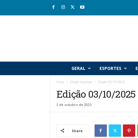
R
GERAL
ESPORTES
E
i
o
Início
Edição Impressa
Edição 03/10/2025
v
Edição 03/10/2025
a
l
e
3 de outubro de 2025
J
o
r
n
Share
a