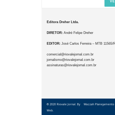
VE
Editora Dreher Ltda.
DIRETOR:
André Felipe Dreher
EDITOR:
José Carlos Ferreira – MTB 11565/
comercial@riovalejornal.com.br
jornalismo@riovalejornal.com.br
assinaturas@riovalejornal.com.br
© 2020 Riovale Jornal. By
Wazzah Planejamento
Web.