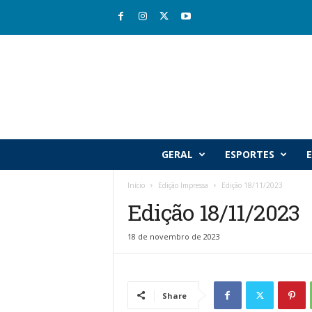
R
GERAL
ESPORTES
E
i
o
Início
Edição Impressa
Edição 18/11/2023
v
Edição 18/11/2023
a
l
e
18 de novembro de 2023
J
o
r
n
Share
a