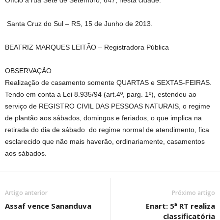
Ofício à rua Sete de Setembro, 647, nesta cidade.
Santa Cruz do Sul – RS, 15 de Junho de 2013.
BEATRIZ MARQUES LEITÃO – Registradora Pública
OBSERVAÇÃO
Realização de casamento somente QUARTAS e SEXTAS-FEIRAS.
Tendo em conta a Lei 8.935/94 (art.4º, parg. 1º), estendeu ao
serviço de REGISTRO CIVIL DAS PESSOAS NATURAIS, o regime
de plantão aos sábados, domingos e feriados, o que implica na
retirada do dia de sábado do regime normal de atendimento, fica
esclarecido que não mais haverão, ordinariamente, casamentos
aos sábados.
Artigo anterior
Próximo artigo
Assaf vence Sananduva
Enart: 5ª RT realiza
classificatória