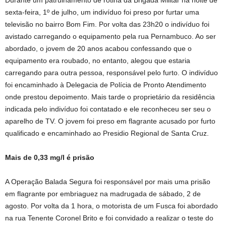
Durante um patrulhamento de rotina da Brigada Militar na noite de
sexta-feira, 1º de julho, um indivíduo foi preso por furtar uma
televisão no bairro Bom Fim. Por volta das 23h20 o indivíduo foi
avistado carregando o equipamento pela rua Pernambuco. Ao ser
abordado, o jovem de 20 anos acabou confessando que o
equipamento era roubado, no entanto, alegou que estaria
carregando para outra pessoa, responsável pelo furto. O indivíduo
foi encaminhado à Delegacia de Polícia de Pronto Atendimento
onde prestou depoimento. Mais tarde o proprietário da residência
indicada pelo indivíduo foi contatado e ele reconheceu ser seu o
aparelho de TV. O jovem foi preso em flagrante acusado por furto
qualificado e encaminhado ao Presidio Regional de Santa Cruz.
Mais de 0,33 mg/l é prisão
A Operação Balada Segura foi responsável por mais uma prisão
em flagrante por embriaguez na madrugada de sábado, 2 de
agosto. Por volta da 1 hora, o motorista de um Fusca foi abordado
na rua Tenente Coronel Brito e foi convidado a realizar o teste do