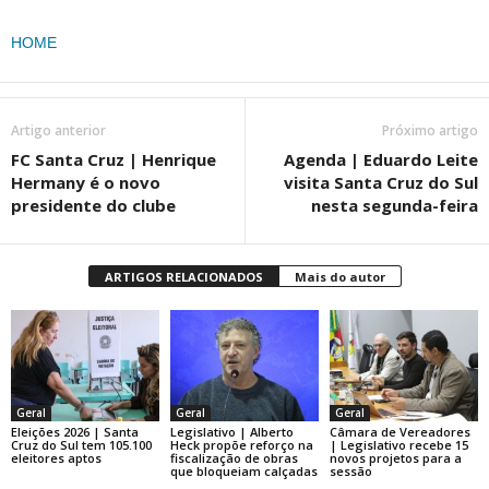
HOME
Artigo anterior
Próximo artigo
FC Santa Cruz | Henrique
Agenda | Eduardo Leite
Hermany é o novo
visita Santa Cruz do Sul
presidente do clube
nesta segunda-feira
ARTIGOS RELACIONADOS
Mais do autor
Geral
Geral
Geral
Eleições 2026 | Santa
Legislativo | Alberto
Câmara de Vereadores
Cruz do Sul tem 105.100
Heck propõe reforço na
| Legislativo recebe 15
eleitores aptos
fiscalização de obras
novos projetos para a
que bloqueiam calçadas
sessão