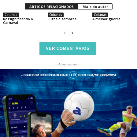
ARTIGOS RELACIONADOS
Mais do autor
Colunas
Colunas
Colunas
Ressignificando o
Luzes e sombras
A melhor guerra
Carnaval
VER COMENTÁRIOS
- Advertisement -