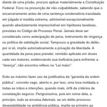
diante de uma prisão, procuro aplicar materialmente a Constituição
Federal. Foco na presunção de não-culpabilidade, sabendo que o
encarceramento antes de uma sentença condenatória transitada
em julgado é medida extrema, admissível excepcionalmente
quando absolutamente imprescindível em hipóteses taxativas,
previstas no Código de Processo Penal. Jamais deve ser
considerado como antecipação de pena, instrumento de vingança
ou política de satisfação social. Tampouco a gravidade do delito,
por si só, impõe automaticamente a privação da liberdade. A
quantidade da pena para prender, remédio aplicado em doses
cada vez maiores, evidenciando sua ineficácia para enfrentar a
“doença”, não encontra reflexo na “Lei maior”.
Evito ao máximo fazer uso da justificativa da “garantia da ordem
pública”, conceito vago, aberto e, por isso, uma luva moldada a
todas as mãos e intenções, quando mais, órfã de critérios de
constatação seguros. Perigosíssima, pois em nome dela, a
princípio, tudo se encaixa.Ademais, se um delito provocou
desestabilidade na ambiência pública, impõe-se primeiro ao