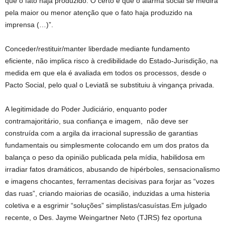
que o fato haja produzido. O certo é que o alarma social se medirá
pela maior ou menor atenção que o fato haja produzido na
imprensa (…)”.
Conceder/restituir/manter liberdade mediante fundamento
eficiente, não implica risco à credibilidade do Estado-Jurisdição, na
medida em que ela é avaliada em todos os processos, desde o
Pacto Social, pelo qual o Leviatã se substituiu à vingança privada.
A legitimidade do Poder Judiciário, enquanto poder
contramajoritário, sua confiança e imagem, não deve ser
construída com a argila da irracional supressão de garantias
fundamentais ou simplesmente colocando em um dos pratos da
balança o peso da opinião publicada pela mídia, habilidosa em
irradiar fatos dramáticos, abusando de hipérboles, sensacionalismo
e imagens chocantes, ferramentas decisivas para forjar as “vozes
das ruas”, criando maiorias de ocasião, induzidas a uma histeria
coletiva e a esgrimir “soluções” simplistas/casuístas.Em julgado
recente, o Des. Jayme Weingartner Neto (TJRS) fez oportuna