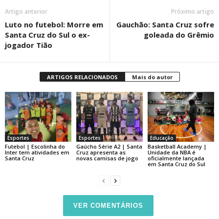
Artigo anterior
Próximo artigo
Luto no futebol: Morre em
Gauchão: Santa Cruz sofre
Santa Cruz do Sul o ex-
goleada do Grêmio
jogador Tião
ARTIGOS RELACIONADOS
Mais do autor
Esportes
Esportes
Educação
Futebol | Escolinha do
Gaúcho Série A2 | Santa
Basketball Academy |
Inter tem atividades em
Cruz apresenta as
Unidade da NBA é
Santa Cruz
novas camisas de jogo
oficialmente lançada
em Santa Cruz do Sul
VER COMENTÁRIOS