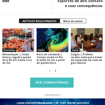
BBB
Esportes de alto contato
e suas consequências
ARTIGOS RELACIONADOS
Mais do autor
Economia
Geral
Geral
Alimentação | Cesta
Risco de vendaval |
Sulgás | Prefeito
básica registra queda
Tempo muda no Rio
recebe visita para tratar
de 6,3% em Santa Cruz
Grande do Sul a partir
da expansão da rede de
do Sul
de quinta-feira
gás natural
VER COMENTÁRIOS
- Advertisement -