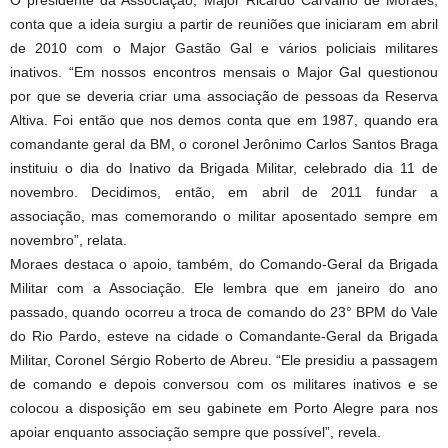
O presidente da Associação, Major Ricardo Carvalho de Moraes,
conta que a ideia surgiu a partir de reuniões que iniciaram em abril
de 2010 com o Major Gastão Gal e vários policiais militares
inativos. “Em nossos encontros mensais o Major Gal questionou
por que se deveria criar uma associação de pessoas da Reserva
Altiva. Foi então que nos demos conta que em 1987, quando era
comandante geral da BM, o coronel Jerônimo Carlos Santos Braga
instituiu o dia do Inativo da Brigada Militar, celebrado dia 11 de
novembro. Decidimos, então, em abril de 2011 fundar a
associação, mas comemorando o militar aposentado sempre em
novembro”, relata.
Moraes destaca o apoio, também, do Comando-Geral da Brigada
Militar com a Associação. Ele lembra que em janeiro do ano
passado, quando ocorreu a troca de comando do 23° BPM do Vale
do Rio Pardo, esteve na cidade o Comandante-Geral da Brigada
Militar, Coronel Sérgio Roberto de Abreu. “Ele presidiu a passagem
de comando e depois conversou com os militares inativos e se
colocou a disposição em seu gabinete em Porto Alegre para nos
apoiar enquanto associação sempre que possível”, revela.