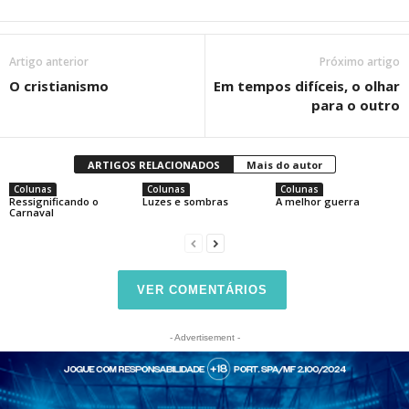
Artigo anterior
Próximo artigo
O cristianismo
Em tempos difíceis, o olhar
para o outro
ARTIGOS RELACIONADOS
Mais do autor
Colunas
Colunas
Colunas
Ressignificando o
Luzes e sombras
A melhor guerra
Carnaval
VER COMENTÁRIOS
- Advertisement -