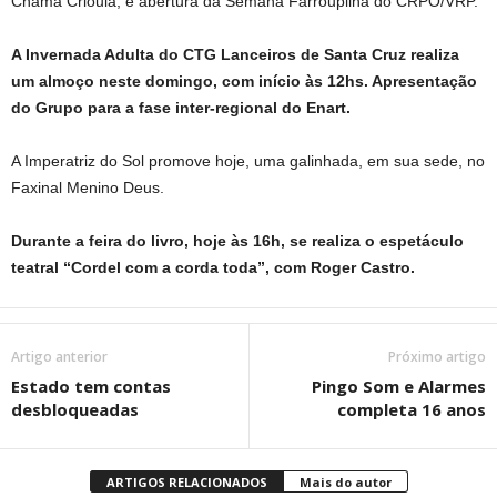
Chama Crioula, e abertura da Semana Farroupilha do CRPO/VRP.
A Invernada Adulta do CTG Lanceiros de Santa Cruz realiza
um almoço neste domingo, com início às 12hs. Apresentação
do Grupo para a fase inter-regional do Enart.
A Imperatriz do Sol promove hoje, uma galinhada, em sua sede, no
Faxinal Menino Deus.
Durante a feira do livro, hoje às 16h, se realiza o espetáculo
teatral “Cordel com a corda toda”, com Roger Castro.
Artigo anterior
Próximo artigo
Estado tem contas
Pingo Som e Alarmes
desbloqueadas
completa 16 anos
ARTIGOS RELACIONADOS
Mais do autor