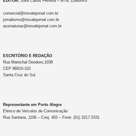
EDITOR:
José Carlos Ferreira – MTB 11565/RS
comercial@riovalejornal.com.br
jornalismo@riovalejornal.com.br
assinaturas@riovalejornal.com.br
ESCRITÓRIO E REDAÇÃO
Rua Marechal Deodoro,1038
CEP 96810-102
Santa Cruz do Sul.
Representante em Porto Alegre
Elenco de Veículos de Comunicação
Rua Santana, 1106 – Conj. 402 – Fone: (51) 3217.5331