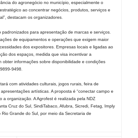
evância do agronegócio no município, especialmente o
estratégico ao concentrar negócios, produtos, serviços e
ral”, destacam os organizadores.
ão padronizados para apresentação de marcas e serviços.
trações de equipamentos e operações que exigem maior
ssidades dos expositores. Empresas locais e ligadas ao
ção dos espaços, medida que visa incentivar a
m obter informações sobre disponibilidade e condições
99899-9498.
á com atividades culturais, jogos rurais, feira de
 e apresentações artísticas. A proposta é “conectar campo e
a organização. A Agrofest é realizada pela NDZ
ta Cruz do Sul, SindiTabaco, Afubra, Sicredi, Fetag, Imply
 Rio Grande do Sul, por meio da Secretaria de