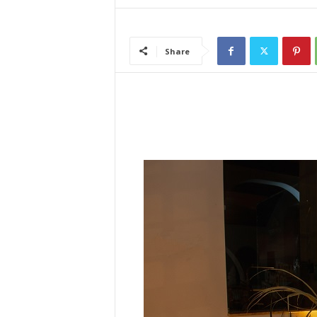
l
Share