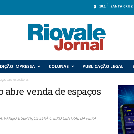
C
SANTA CRUZ 
18.1
DIÇÃO IMPRESSA
COLUNAS
PUBLICAÇÃO LEGAL
aços para expositores
to abre venda de espaços
VAREJO E SERVIÇOS SERÁ O EIXO CENTRAL DA FEIRA