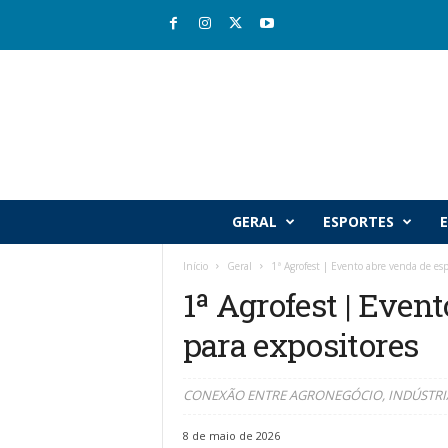
R
GERAL
ESPORTES
E
i
o
Início
Geral
1ª Agrofest | Evento abre venda de esp
v
1ª Agrofest | Even
a
l
para expositores
e
J
o
CONEXÃO ENTRE AGRONEGÓCIO, INDÚSTRIA, 
r
n
8 de maio de 2026
a