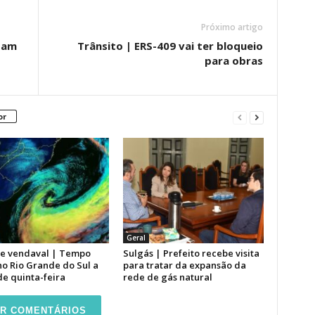
Próximo artigo
zam
Trânsito | ERS-409 vai ter bloqueio
para obras
or
Geral
de vendaval | Tempo
Sulgás | Prefeito recebe visita
o Rio Grande do Sul a
para tratar da expansão da
de quinta-feira
rede de gás natural
R COMENTÁRIOS