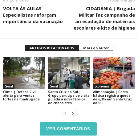
Artigo anterior
Próximo artigo
VOLTA ÀS AULAS |
CIDADANIA | Brigada
Especialistas reforçam
Militar faz campanha de
importância da vacinação
arrecadação de materiais
escolares e kits de higiene
ARTIGOS RELACIONADOS
Mais do autor
Geral
Geral
Economia
Clima | Defesa Civil
Santa Cruz do Sul |
Alimentação | Cesta
alerta para ventos
Grupo participa de visita
básica registra queda
fortes na madrugada
guiada à nova fábrica
de 6,3% em Santa Cruz
de chocolates
do Sul
VER COMENTÁRIOS