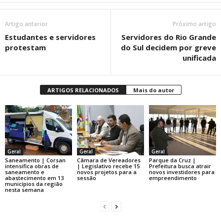
Artigo anterior
Próximo artigo
Estudantes e servidores
Servidores do Rio Grande
protestam
do Sul decidem por greve
unificada
ARTIGOS RELACIONADOS
Mais do autor
Geral
Geral
Geral
Saneamento | Corsan
Câmara de Vereadores
Parque da Cruz |
intensifica obras de
| Legislativo recebe 15
Prefeitura busca atrair
saneamento e
novos projetos para a
novos investidores para
abastecimento em 13
sessão
empreendimento
municípios da região
nesta semana