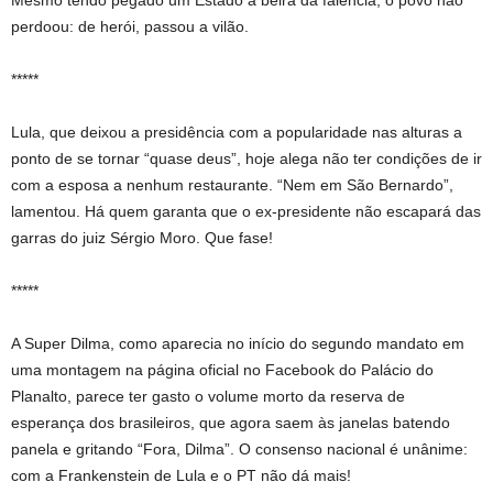
Mesmo tendo pegado um Estado à beira da falência, o povo não
perdoou: de herói, passou a vilão.
*****
Lula, que deixou a presidência com a popularidade nas alturas a
ponto de se tornar “quase deus”, hoje alega não ter condições de ir
com a esposa a nenhum restaurante. “Nem em São Bernardo”,
lamentou. Há quem garanta que o ex-presidente não escapará das
garras do juiz Sérgio Moro. Que fase!
*****
A Super Dilma, como aparecia no início do segundo mandato em
uma montagem na página oficial no Facebook do Palácio do
Planalto, parece ter gasto o volume morto da reserva de
esperança dos brasileiros, que agora saem às janelas batendo
panela e gritando “Fora, Dilma”. O consenso nacional é unânime:
com a Frankenstein de Lula e o PT não dá mais!