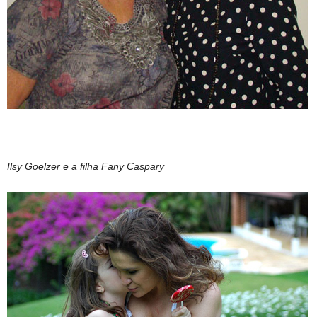
Ilsy Goelzer e a filha Fany Caspary